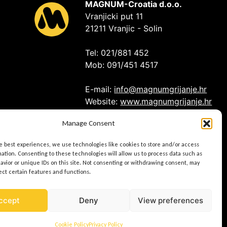
MAGNUM-Croatia d.o.o.
Vranjicki put 11
21211 Vranjic - Solin
Tel: 021/881 452
Mob: 091/451 4517
E-mail:
info@magnumgrijanje.hr
Website:
www.magnumgrijanje.hr
Manage Consent
OIB: 62152915182
he best experiences, we use technologies like cookies to store and/or access
ation. Consenting to these technologies will allow us to process data such as
avior or unique IDs on this site. Not consenting or withdrawing consent, may
ect certain features and functions.
ccept
Deny
View preferences
Cookie Policy
Privacy Policy