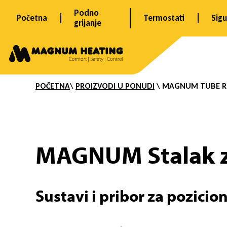
Skip
Podno
Početna
Termostati
Sig
to
grijanje
content
T
POČETNA
\
PROIZVODI U PONUDI
\ MAGNUM
TUBE R
u
b
MAGNUM Stalak z
Sustavi i pribor za pozicio
e