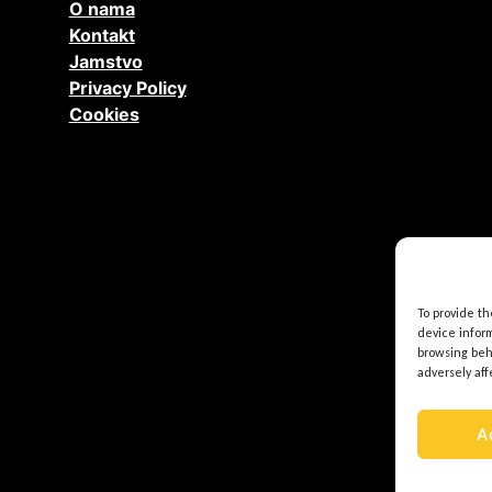
O nama
Kontakt
Jamstvo
Privacy Policy
Cookies
To provide t
device inform
browsing beh
adversely aff
A