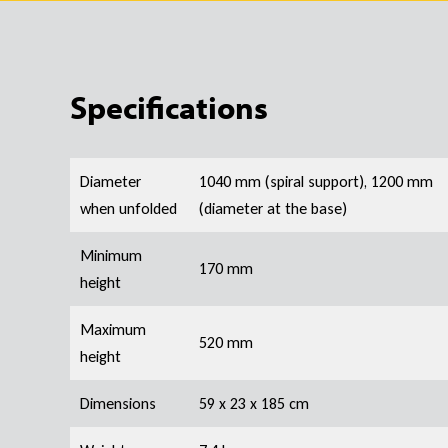
Specifications
Diameter
1040 mm (spiral support), 1200 mm
when unfolded
(diameter at the base)
Minimum
170 mm
height
Maximum
520 mm
height
Dimensions
59 x 23 x 185 cm