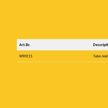
Art.Br.
Descript
W90115
Tube reel