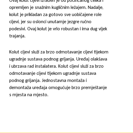
Ovaj kolut cijevi izrađen je od pocinčanog čelika i
opremljen je snažnim kugličnim ležajem. Nadalje,
kolut je prikladan za gotovo sve uobičajene role
cijevi, jer su oslonci unutarnje jezgre ručno
podesivi. Ovaj kolut je vrlo robustan i ima dug vijek
trajanja.
Kolut cijevi služi za brzo odmotavanje cijevi tijekom
ugradnje sustava podnog grijanja. Uređaj olakšava
i ubrzava rad instalatera. Kolut cijevi služi za brzo
odmotavanje cijevi tijekom ugradnje sustava
podnog grijanja. Jednostavna montaža i
demontaža uređaja omogućuje brzo premještanje
s mjesta na mjesto.