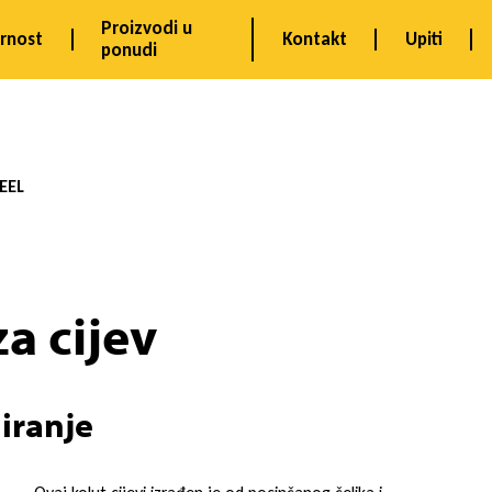
Proizvodi u
urnost
Kontakt
Upiti
ponudi
EEL
a cijev
niranje