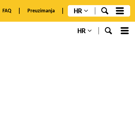
HR
FAQ
Preuzimanja
HR